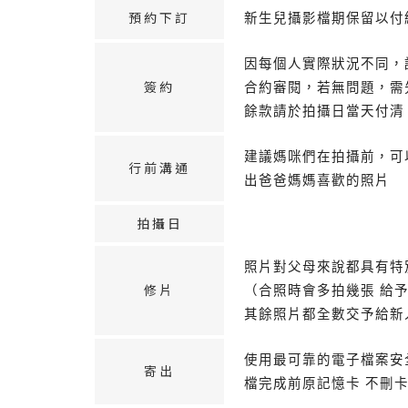
預約下訂
新生兒攝影檔期保留以付
因每個人實際狀況不同，
簽約
合約審閱，若無問題，需先
餘款請於拍攝日當天付清
建議媽咪們在拍攝前，可
行前溝通
出爸爸媽媽喜歡的照片
拍攝日
照片對父母來說都具有特
修片
（合照時會多拍幾張 給
其餘照片都全數交予給新
使用最可靠的電子檔案安
寄出
檔完成前原記憶卡 不刪