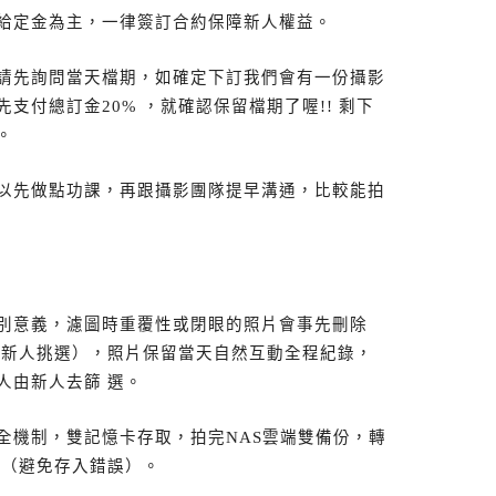
給定金為主，一律簽訂合約保障新人權益。
請先詢問當天檔期，如確定下訂我們會有一份攝影
支付總訂金20% ，就確認保留檔期了喔!! 剩下
。
以先做點功課，再跟攝影團隊提早溝通，比較能拍
別意義，濾圖時重覆性或閉眼的照片會事先刪除
予新人挑選），照片保留當天自然互動全程紀錄，
人由新人去篩 選。
全機制，雙記憶卡存取，拍完NAS雲端雙備份，轉
卡（避免存入錯誤）。